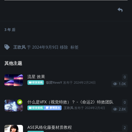
3 年
后
王吹风
于
2024年9月9日
移除
标签
其他主题
流星 效果
0
0
条
饭团YovoY
发布于
2024年2月24日
研发前线
1.0K
什么是VFX（视觉特效）？ -《命运2》特效团队
0
0
条
王吹风
发布于
2024年2月4日
研发前线
赛博茶水
2.8K
ASE风格化藤蔓材质教程
2
2
条