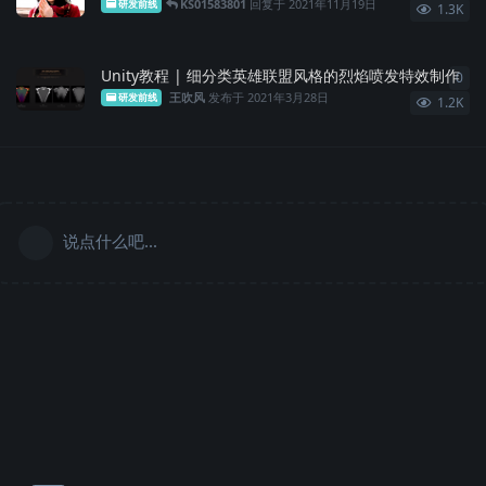
KS01583801
回复于
2021年11月19日
研发前线
1.3K
Unity教程 | 细分类英雄联盟风格的烈焰喷发特效制作
0
0
条
王吹风
发布于
2021年3月28日
研发前线
1.2K
说点什么吧...