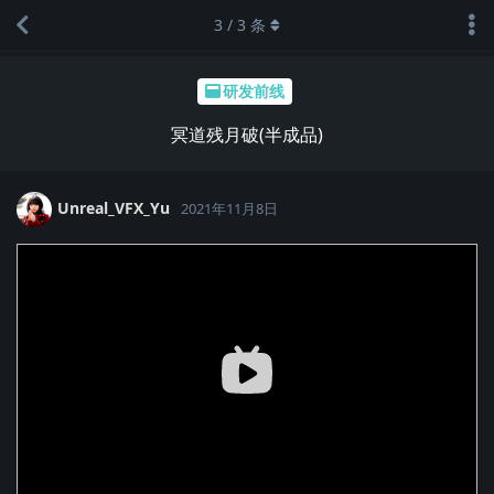
3
/
3
条
研发前线
冥道残月破(半成品)
Unreal_VFX_Yu
2021年11月8日