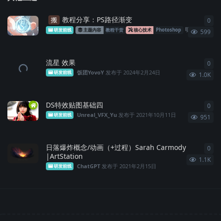
教程分享：PS路径渐变
搬
0
0
条
明明
发布于
2
研发前线
主题内容
教程干货
核心技术
Photoshop
599
流星 效果
0
0
条
饭团YovoY
发布于
2024年2月24日
研发前线
1.0K
DS特效贴图基础四
0
0
条
Unreal_VFX_Yu
发布于
2021年10月11日
研发前线
951
日落爆炸概念/动画（+过程）Sarah Carmody
0
0
条
|ArtStation
1.1K
ChatGPT
发布于
2021年2月15日
研发前线