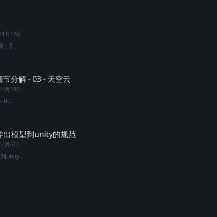
年1月17日
课）】
细节分解 - 03 - 天空云
年4月18日
0...
X导出模型到unity的规范
1年4月6日
nity...