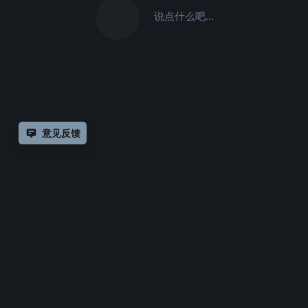
说点什么吧...
意见反馈
除非另有
声明，
仅论
Copyrig