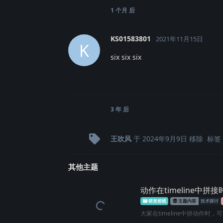
1 个月
后
KS01583801
2021年11月15日
K
six six six
3 年
后
王吹风
于
2024年9月9日
移除
标签
其他主题
动作在timeline中
研发前线
主题内容
技术探讨
大家在timeline中拼动作时，可