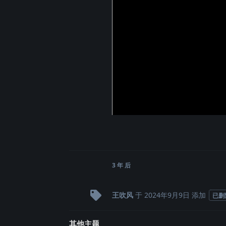
3 年
后
王吹风
于
2024年9月9日
添加
已删
其他主题