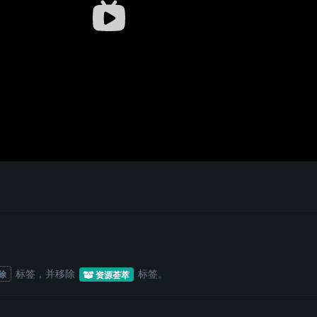
标签
，并移除
标签
。
除
资源荟萃