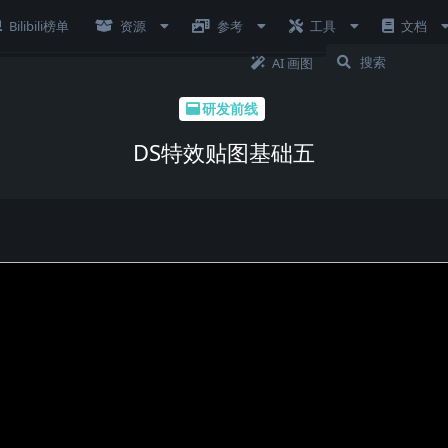
Bilibili榜单
资源
参考
工具
文档
AI 画图
研发前线
DS特效贴图基础五