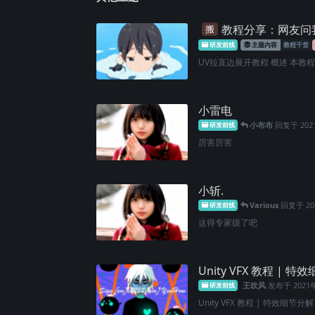
教程分享：网友问我
搬
研发前线
主题内容
教程干货
UV拉直边展开教程 概述 本教程针
小雷电
小布布
回复于
20
研发前线
厉害厉害
小斩.
Various
回复于
2
研发前线
这得专家级了吧
Unity VFX 教程 | 特
王吹风
发布于
2021
研发前线
Unity VFX 教程 | 特效细节分解 - 