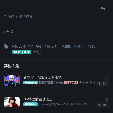
棉毛衫
觉得很赞
3 年
后
王吹风
于
2024年9月9日
添加
标签
，并移除
已删除
标签
。
资源荟萃
其他主题
新功能，ASE节点图预览
1
1
条
王吹风
回复于
6
研发前线
主题内容
工作日志
核心技术
Shader
684
DS特效贴图基础三
0
0
条
Unreal_VFX_Yu
发布于
2021年9月29日
研发前线
902