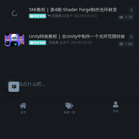
TAK教程 | 第4期-Shader Forge制作光环材质
3
3
条
王吹风
回复于
2021年5月23日
研发前线
1.7K
Unity特效教程 | 在Unity中制作一个光环范围特效
0
0
条
王吹风
发布于
2021年5月7日
研发前线
1.8K
说点什么吧...
意见反馈
登录
首页
标签一览