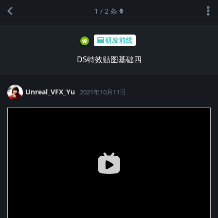
1
/
2
条
研发前线
DS特效贴图基础四
Unreal_VFX_Yu
2021年10月11日