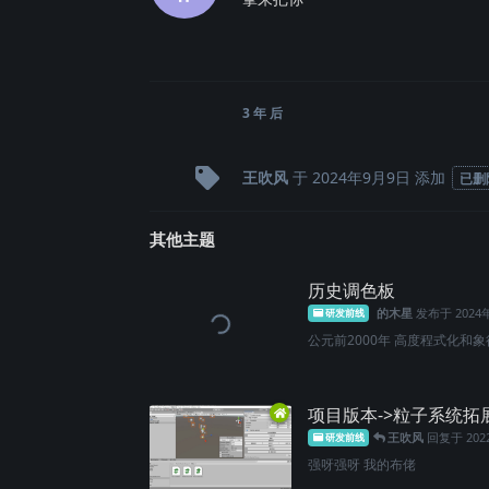
3 年
后
王吹风
于
2024年9月9日
添加
已删
其他主题
历史调色板
的木星
发布于
2024
研发前线
公元前2000年 高度程式化和象
项目版本->粒子系统拓展
王吹风
回复于
20
研发前线
强呀强呀 我的布佬