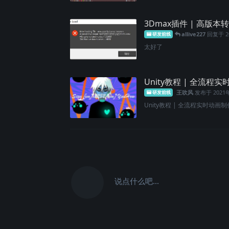
3Dmax插件 | 高
allive227
回复于
研发前线
太好了
Unity教程 | 全流
王吹风
发布于
202
研发前线
Unity教程 | 全流程实时动画制
说点什么吧...