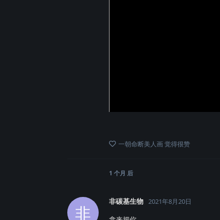
一朝命断美人画
觉得很赞
1 个月
后
非碳基生物
2021年8月20日
非
拿来把你