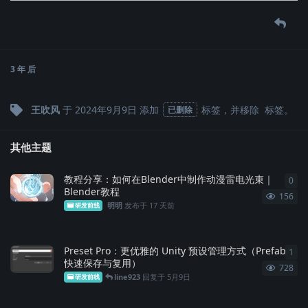
3 年
后
王吹风
于
2024年9月9日
添加
标签
，并移除
标签
。
已删除
其他主题
教程分享：如何在Blender中制作动漫雷电光束｜
0
0
条
Blender教程
156
明明
发布于
17 天前
研发前线
Preset Pro：更优雅的 Unity 预设管理方式（Prefab
1
1
条
快速保存与复用）
728
line923
回复于
5月9日
研发前线