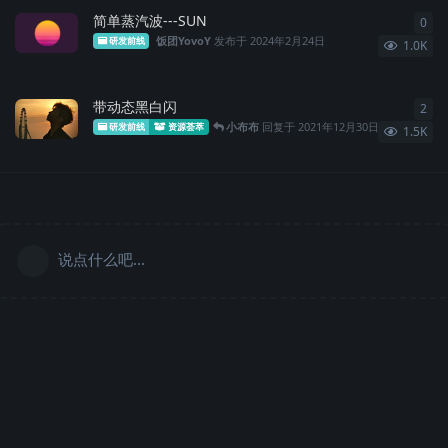
简单蒸汽波---SUN
0
0
条
饭团YovoY
发布于
2024年2月24日
研发前线
1.0K
带动态黑白闪
2
2
条
小布布
回复于
2021年12月30日
研发前线
资源荟萃
1.5K
说点什么吧...