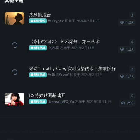
其他主题
序列帧混合
3
3
条
Cryptic
回复于
2024年2月16日
研发前线
1.2K
《永恒空间 2》 艺术爆炸，第三艺术
0
0
条
的木星
发布于
2024年2月13日
研发前线
1.2K
采访Timothy Cole, 实时渲染的水下焦散拆解
2
2
条
饭团YovoY
回复于
2024年2月2日
研发前线
1.7K
DS特效贴图基础五
0
0
条
Unreal_VFX_Yu
发布于
2021年10月11日
研发前线
756