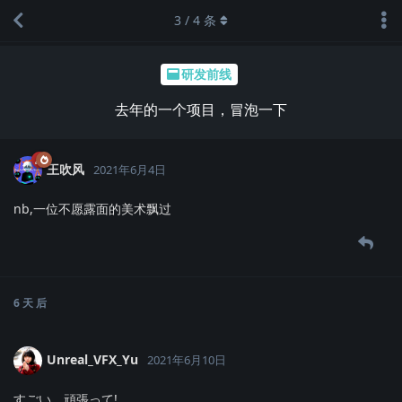
3
/
4
条
研发前线
去年的一个项目，冒泡一下
王吹风
2021年6月4日
nb,一位不愿露面的美术飘过
6 天
后
Unreal_VFX_Yu
2021年6月10日
すごい、頑張って!