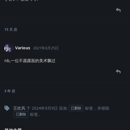
15 天
后
Various
2021年6月25日
nb,一位不愿露面的美术飘过
3 年
后
王吹风
于
2024年9月9日
添加
标签
，并移除
已删除
标签
。
已删除