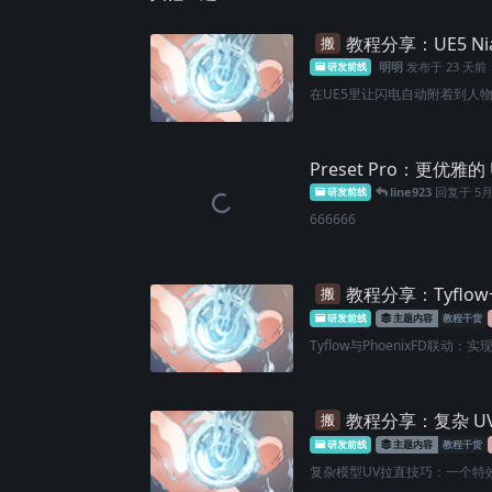
教程分享：UE5 N
搬
明明
发布于
23 天前
研发前线
在UE5里让闪电自动附着到人物身上
Preset Pro：更优雅
line923
回复于
5
研发前线
666666
教程分享：Tyflo
搬
研发前线
主题内容
教程干货
Tyflow与PhoenixFD联动：实
教程分享：复杂 U
搬
研发前线
主题内容
教程干货
复杂模型UV拉直技巧：一个特效师