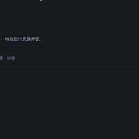
为「
特效设计思路笔记
」
标签
除