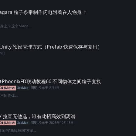
iagara 粒子条带制作闪电附着在人物身上
？这个Niaga...
的 Unity 预设管理方式（Prefab 快速保存与复用）
月9日
w+PhoenixFD联动教程66 不同物体之间粒子变换
明明
发布于
2月4日
核心技术
3dsMax
现不同物体...
V 拉直无他选，唯有此招高效到离谱
明明
发布于
2025年12月13日
核心技术
3dsMax
的“曲线救国”方案...