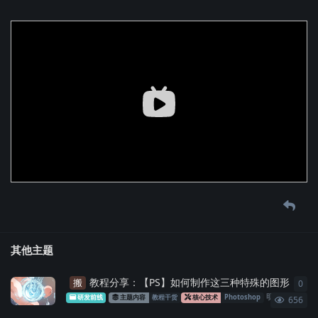
其他主题
教程分享：【PS】如何制作这三种特殊的图形
搬
0
0
条
明明
发布于
2
研发前线
主题内容
教程干货
核心技术
Photoshop
656