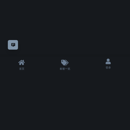
意见反馈
登录
首页
标签一览
|
T 5000 ms
|
状态
除非另有
声明，
仅论坛方自制教程采用
知识共享"CC-BY-NC-SA 4.0.!"许可协议
授权。
其余模组或教程的版权仍属于他们的原作者。
Copyrights for tutorials and software not created by VFXSKILL remain with their