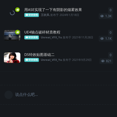
用ASE实现了一下有阴影的烟雾效果
0
0
条
王吹风
发布于
2024年1月18日
研发前线
1.3K
UE4轴点破碎材质教程
0
0
条
Unreal_VFX_Yu
发布于
2021年11月28日
研发前线
1.1K
DS特效贴图基础二
0
0
条
Unreal_VFX_Yu
发布于
2021年9月29日
研发前线
821
说点什么吧...