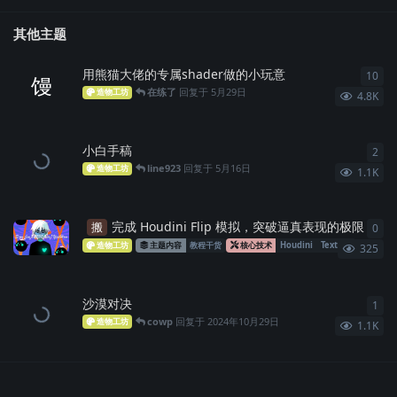
其他主题
用熊猫大佬的专属shader做的小玩意
10
10
馒
在练了
回复于
5月29日
造物工坊
4.8K
小白手稿
2
2
条
line923
回复于
5月16日
造物工坊
1.1K
完成 Houdini Flip 模拟，突破逼真表现的极限
搬
0
0
条
王吹风
造物工坊
主题内容
教程干货
核心技术
Houdini
Texture
325
沙漠对决
1
1
条
cowp
回复于
2024年10月29日
造物工坊
1.1K