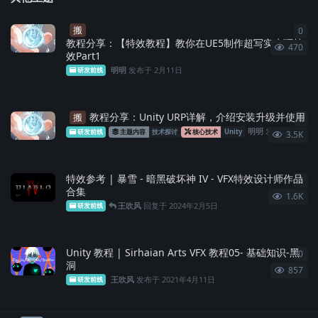
搬
0
0
条
教程分享：【特效教程】教你在UE5制作超写实水环特
470
效Part1
明明
发布于
2月11日
研发前线
教程分享：Unity URP详解，介绍安装升级并使用
搬
0
0
条
明明
发布于
2025年9月12日
研发前线
主题内容
技术探讨
核心技术
Unity
3.5K
特效参考 | 暴雪 - 暗黑破坏神 IV - VFX特效设计师作品
2
2
条
合集
1.6K
王吹风
回复于
2024年2月5日
研发前线
Unity 教程 | Sirhaian Arts VFX 教程05- 基础知识-黑
0
0
条
洞
857
王吹风
发布于
2021年4月11日
研发前线