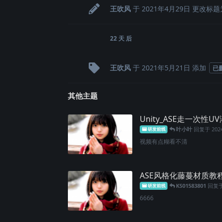
王吹风
于
2021年4月29日
更改标题
22 天
后
王吹风
于
2021年5月21日
添加
已
其他主题
Unity_ASE走一次性U
叶小叶
回复于
20
研发前线
视频有点糊看不清
ASE风格化藤蔓材质教
KS01583801
回复
研发前线
6666