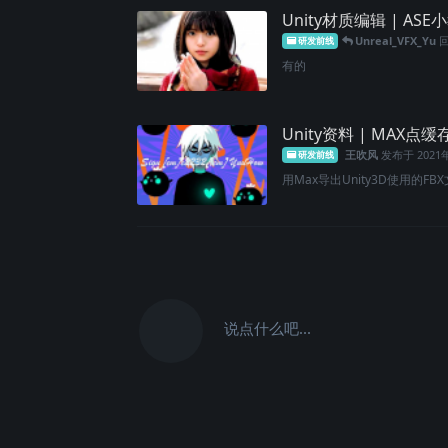
Unity材质编辑 | AS
Unreal_VFX_Yu
研发前线
有的
Unity资料 | MAX点
王吹风
发布于
2021
研发前线
用Max导出Unity3D使用的FBX
说点什么吧...