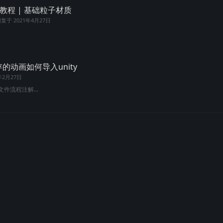
E小教程 | 基础粒子材质
回复于
2021年4月27日
缓存的动画如何导入unity
年2月27日
文件流程注解...