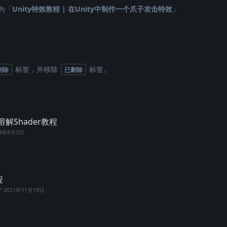
为「
Unity特效教程 | 在Unity中制作一个爪子攻击特效
」
标签
，并移除
标签
。
删除
已删除
V溶解Shader教程
24年8月2日
程
于
2021年11月19日