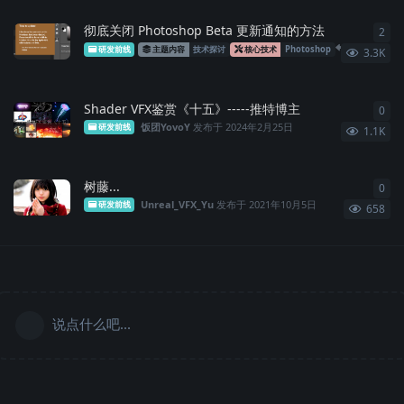
彻底关闭 Photoshop Beta 更新通知的方法
2
2
条
王吹风
回复于
研发前线
主题内容
技术探讨
核心技术
Photoshop
3.3K
Shader VFX鉴赏《十五》-----推特博主
0
0
条
饭团YovoY
发布于
2024年2月25日
研发前线
1.1K
树藤...
0
0
条
Unreal_VFX_Yu
发布于
2021年10月5日
研发前线
658
说点什么吧...