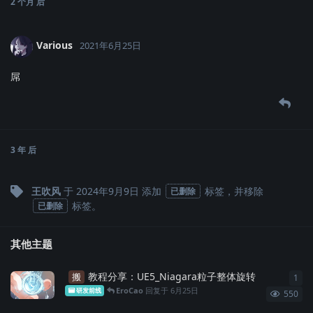
2 个月
后
Various
2021年6月25日
屌
3 年
后
王吹风
于
2024年9月9日
添加
标签
，并移除
已删除
标签
。
已删除
其他主题
教程分享：UE5_Niagara粒子整体旋转
搬
1
1
条
EroCao
回复于
6月25日
研发前线
550