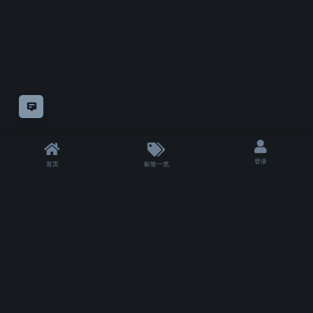
意见反馈
登录
首页
标签一览
|
T 4501 ms
|
状态
除非另有
声明，
仅论坛方自制教程采用
知识共享"CC-BY-NC-SA 4.0.!"许可协议
授权。
其余模组或教程的版权仍属于他们的原作者。
Copyrights for tutorials and software not created by VFXSKILL remain with their