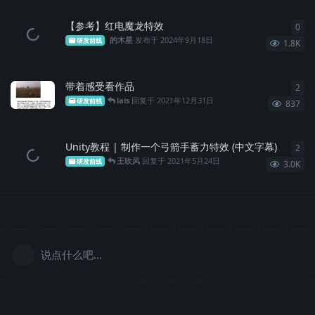
【参考】红电魔龙特效
0
0
条
的木星
发布于
2024年9月18日
研发前线
1.8K
带着感受看作品
2
2
条
lais
回复于
2021年12月31日
研发前线
837
Unity教程 | 制作一个弓箭手蓄力特效 (中文字幕)
2
2
条
王吹风
回复于
2021年5月24日
研发前线
3.0K
说点什么吧...