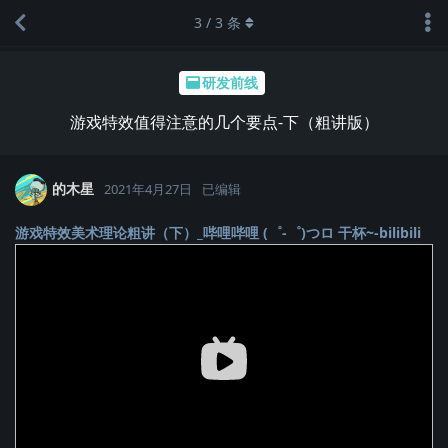
3
/
3
条
研发前线
游戏特效值得注意的几个要点-下（粗讲版）
的木星
2021年4月27日
已编辑
游戏特效美术理论粗讲（下）_哔哩哔哩 (゜-゜)つロ 干杯~-bilibili