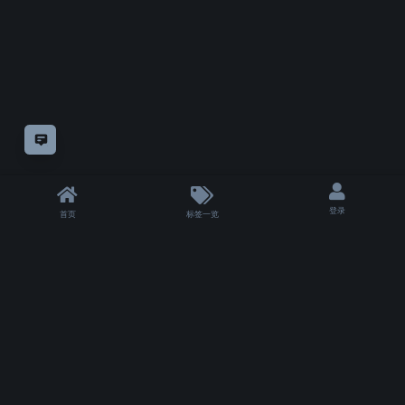
意见反馈
登录
首页
标签一览
|
T 6001 ms
|
状态
除非另有
声明，
仅论坛方自制教程采用
知识共享"CC-BY-NC-SA 4.0.!"许可协议
授权。
其余模组或教程的版权仍属于他们的原作者。
Copyrights for tutorials and software not created by VFXSKILL remain with their