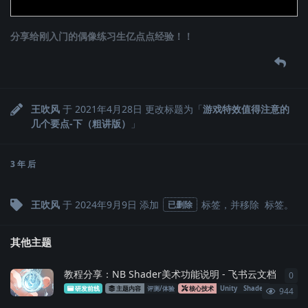
分享给刚入门的偶像练习生亿点点经验！！
王吹风
于
2021年4月28日
更改标题为「
游戏特效值得注意的
几个要点-下（粗讲版）
」
3 年
后
王吹风
于
2024年9月9日
添加
标签
，并移除
标签
。
已删除
其他主题
教程分享：‌⁠⁠‬​​​‌‌​​‍​‌​⁠ ⁠‍​ ​⁠​‌‌‍​​ ​​​⁠​​​ ‍​​​​‌⁠​‬​‍​NB Shader美术功能说明 - 飞书云文档
0
0
条
研发前线
主题内容
评测/体验
核心技术
Unity
Shader
性能优化
944