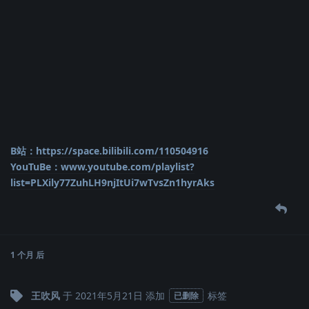
B站：https://space.bilibili.com/110504916
YouTuBe：www.youtube.com/playlist?
list=PLXily77ZuhLH9njItUi7wTvsZn1hyrAks
1 个月
后
王吹风
于
2021年5月21日
添加
标签
已删除