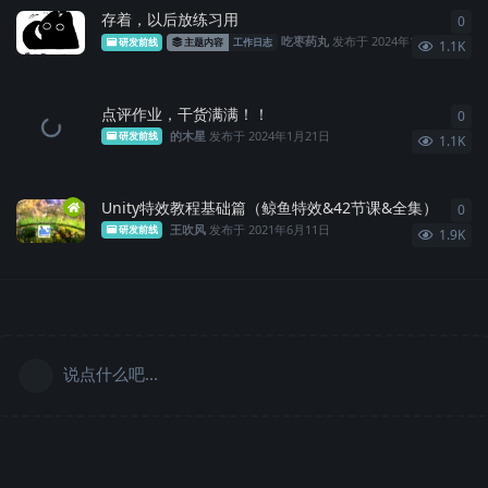
存着，以后放练习用
0
0
条
吃枣药丸
发布于
2024年11月1日
研发前线
主题内容
工作日志
1.1K
点评作业，干货满满！！
0
0
条
的木星
发布于
2024年1月21日
研发前线
1.1K
Unity特效教程基础篇（鲸鱼特效&42节课&全集）
0
0
条
王吹风
发布于
2021年6月11日
研发前线
1.9K
说点什么吧...