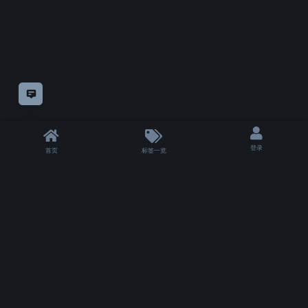
意见反馈
登录
首页
标签一览
|
T 3500 ms
|
状态
除非另有
声明，
仅论坛方自制教程采用
知识共享"CC-BY-NC-SA 4.0.!"许可协议
授权。
其余模组或教程的版权仍属于他们的原作者。
Copyrights for tutorials and software not created by VFXSKILL remain with their
original authors.