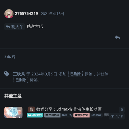
2765754219
2021年4月6日
感谢大佬
胡大丫
3 年
后
王吹风
于
2024年9月9日
添加
标签
，并移除
已删除
标签
。
已删除
其他主题
教程分享：3dmax制作液体生长动画
搬
0
0
条
明明
发布于
202
研发前线
主题内容
教程干货
核心技术
3dsMax
1.1K