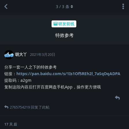
3
/
3
条
研发前线
特效参考
胡大丫
2021年3月20日
分享一套一人之下的特效参考
链接：
https://pan.baidu.com/s/1Is1Of5REh2l_7aSqDqADPA
提取码：a2gm
复制这段内容后打开百度网盘手机App，操作更方便哦
2765754219
回复了此帖
17 天
后